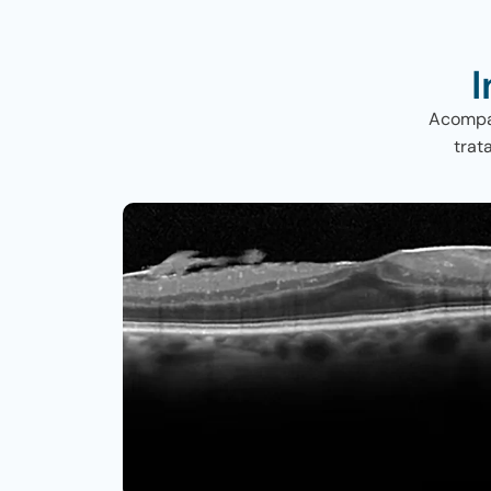
Acompan
trat