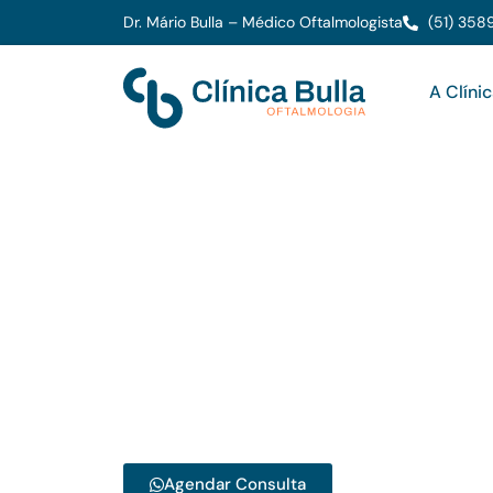
Dr. Mário Bulla – Médico Oftalmologista
(51) 358
A Clíni
Cuidamos da sua
com precisão e 
Especialistas no diagnóstico e tratamento de
oferecemos exames e procedimentos moderno
Tecnologia de última geração para um atendi
Agendar Consulta