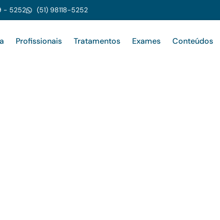
9 - 5252
(51) 98118-5252
ca
Profissionais
Tratamentos
Exames
Conteúdos
 visão
tecnologia
 doenças oftalmológicas,
s para sua saúde ocular.
mento seguro e preciso.