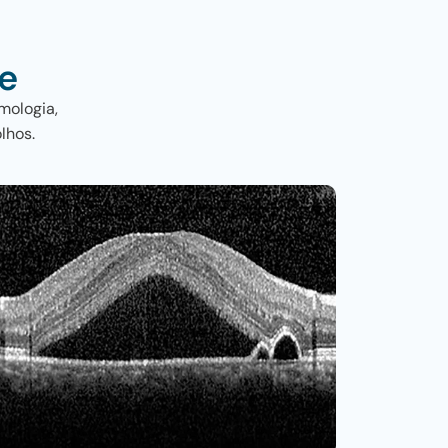
e
mologia,
lhos.