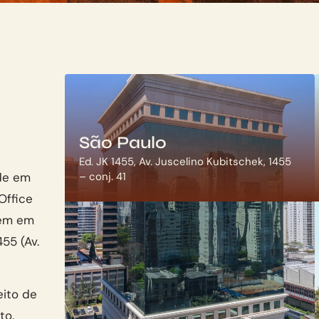
São Paulo
Ed. JK 1455, Av. Juscelino Kubitschek, 1455
de em
– conj. 41
Office
mbém em
455 (Av.
eito de
to.