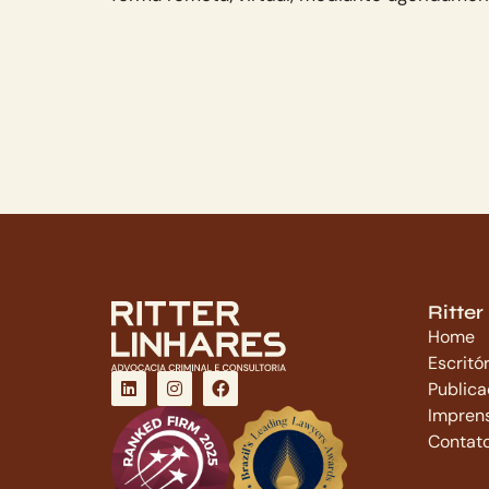
Ritter
Home
Escritór
Public
Impren
Contat