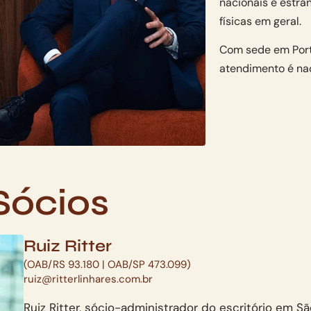
nacionais e estra
físicas em geral.
Com sede em Porto
atendimento é nac
Sócios
Ruiz Ritter
(OAB/RS 93.180 | OAB/SP 473.099)
ruiz@ritterlinhares.com.br
Ruiz Ritter, sócio-administrador do escritório em S